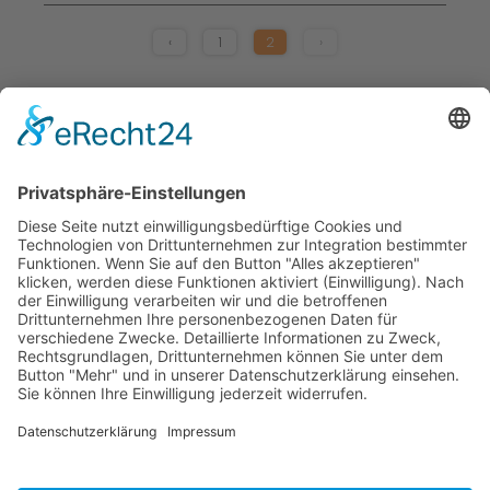
‹
1
2
›
Kabaretts
Central Kabarett
Sanftwut
academixer
Leipziger Pfeffermühle
Spielstätten
Haus Leipzig
Ticketgalerie
Rechtliches
Kontakt