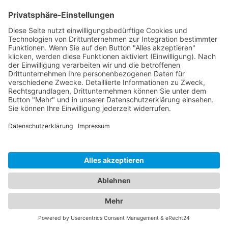
Kabaretts
Central Kabarett
Sanftwut
academixer
Leipziger Pfeffermühle
Spielstätten
Haus Leipzig
Ticketgalerie
Rechtliches
Kontakt
Impressum
Datenschutz