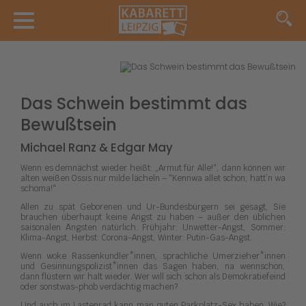
Das Schwein bestimmt das
Bewußtsein
Michael Ranz & Edgar May
Wenn es demnächst wieder heißt: „Armut für Alle!“, dann können wir
alten weißen Ossis nur milde lächeln – “Kennwa allet schon, hatt’n wa
schoma!“
Allen zu spät Geborenen und Ur-Bundesbürgern sei gesagt, Sie
brauchen überhaupt keine Angst zu haben – außer den üblichen
saisonalen Ängsten natürlich. Frühjahr: Unwetter-Angst, Sommer:
Klima-Angst, Herbst: Corona-Angst, Winter: Putin-Gas-Angst.
Wenn woke Rassenkundler*innen, sprachliche Umerzieher*innen
und Gesinnungspolizist*innen das Sagen haben, na wennschon,
dann flüstern wir halt wieder. Wer will sich schon als Demokratiefeind
oder sonstwas-phob verdächtig machen?
Und auch im Lastenrad kann man guten Parkplatz-Sex haben. Wie?