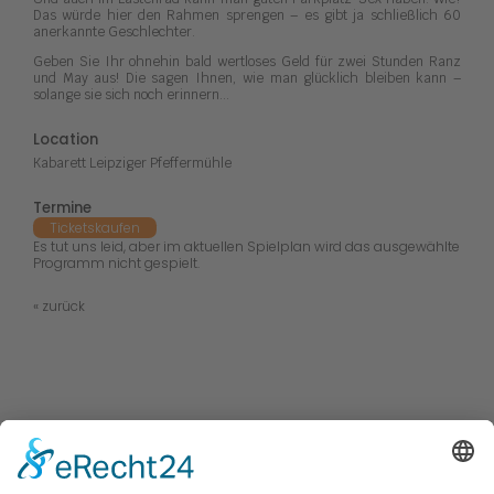
Das würde hier den Rahmen sprengen – es gibt ja schließlich 60
anerkannte Geschlechter.
Geben Sie Ihr ohnehin bald wertloses Geld für zwei Stunden Ranz
und May aus! Die sagen Ihnen, wie man glücklich bleiben kann –
solange sie sich noch erinnern...
Location
Kabarett Leipziger Pfeffermühle
Termine
Tickets
kaufen
Es tut uns leid, aber im aktuellen Spielplan wird das ausgewählte
Programm nicht gespielt.
« zurück