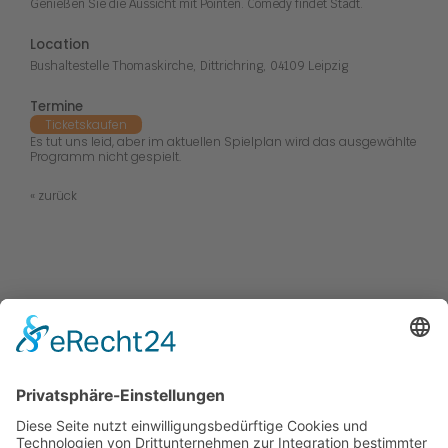
Genießen Sie die Aussicht mit Pointen. Comedy findet Stadt.
Location
Bushaltestelle Thomaskirche, Dittrichring, 04109 Leipzig
Termine
Tickets
kaufen
Es tut uns leid, aber im aktuellen Spielplan wird das ausgewählte
Programm nicht gespielt.
« zurück
Kabaretts
Central Kabarett
Sanftwut
academixer