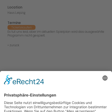
Location
Haus Leipzig
Termine
Tickets
kaufen
Es tut uns leid, aber im aktuellen Spielplan wird das ausgewählte
Programm nicht gespielt.
« zurück
Kabaretts
Central Kabarett
Sanftwut
academixer
Leipziger Pfeffermühle