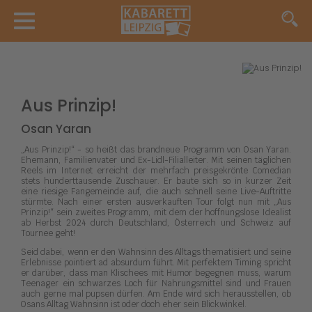
Aus Prinzip!
Osan Yaran
„Aus Prinzip!“ - so heißt das brandneue Programm von Osan Yaran.
Ehemann, Familienvater und Ex-Lidl-Filialleiter. Mit seinen täglichen
Reels im Internet erreicht der mehrfach preisgekrönte Comedian
stets hunderttausende Zuschauer. Er baute sich so in kurzer Zeit
eine riesige Fangemeinde auf, die auch schnell seine Live-Auftritte
stürmte. Nach einer ersten ausverkauften Tour folgt nun mit „Aus
Prinzip!“ sein zweites Programm, mit dem der hoffnungslose Idealist
ab Herbst 2024 durch Deutschland, Österreich und Schweiz auf
Tournee geht!
Seid dabei, wenn er den Wahnsinn des Alltags thematisiert und seine
Erlebnisse pointiert ad absurdum führt. Mit perfektem Timing spricht
er darüber, dass man Klischees mit Humor begegnen muss, warum
Teenager ein schwarzes Loch für Nahrungsmittel sind und Frauen
auch gerne mal pupsen dürfen. Am Ende wird sich herausstellen, ob
Osans Alltag Wahnsinn ist oder doch eher sein Blickwinkel.