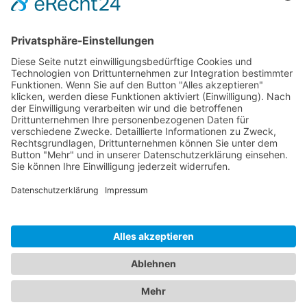
Kabaretts
Central Kabarett
Sanftwut
academixer
Leipziger Pfeffermühle
Spielstätten
Haus Leipzig
Ticketgalerie
Rechtliches
Kontakt
Impressum
Datenschutz