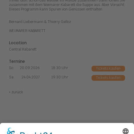
Ihnen läuft schon das Wasser im Munde zusammen? Dann löffeln Sie
zusammen mit dem Weimarer Kabarett die Suppe aus. Aber Vorsicht:
Dieses Programm kann Spuren von Genüssen enthalten.
Bernard Liebermann & Thierry Gelloz
WEIMARER KABARETT
Location
Central Kabarett
Termine
So.
20.09.2026
18:30 Uhr
Tickets kaufen
Sa.
24.04.2027
19:30 Uhr
Tickets kaufen
« zurück