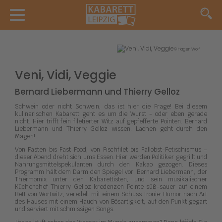
© Hagen Wolf
Veni, Vidi, Veggie
Bernard Liebermann und Thierry Gelloz
Schwein oder nicht Schwein, das ist hier die Frage! Bei diesem
kulinarischen Kabarett geht es um die Wurst - oder eben gerade
nicht. Hier trifft fein filetierter Witz auf gepfefferte Pointen. Bernard
Liebermann und Thierry Gelloz wissen: Lachen geht durch den
Magen!
Von Fasten bis Fast Food, von Fischfilet bis Fallobst-Fetischismus –
dieser Abend dreht sich ums Essen. Hier werden Politiker gegrillt und
Nahrungsmittelspekulanten durch den Kakao gezogen. Dieses
Programm hält dem Darm den Spiegel vor. Bernard Liebermann, der
Thermomix unter den Kabarettisten, und sein musikalischer
Küchenchef Thierry Gelloz kredenzen Pointe süß-sauer auf einem
Bett von Wortwitz, veredelt mit einem Schuss Ironie: Humor nach Art
des Hauses mit einem Hauch von Bösartigkeit, auf den Punkt gegart
und serviert mit schmissigen Songs.