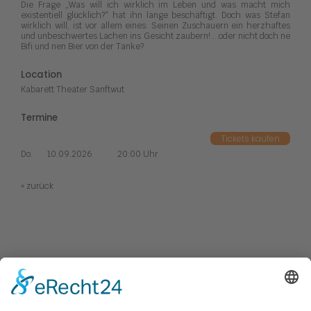
Die Frage „Was will ich wirklich im Leben und was macht mich
existentiell glücklich?“ hat ihn lange beschäftigt. Doch was Stefan
wirklich will, ist vor allem eines: Seinen Zuschauern ein herzhaftes
und unbeschwertes Lachen ins Gesicht zaubern!....oder nicht doch ne
Bifi und nen Bier von der Tanke?
Location
Kabarett Theater Sanftwut
Termine
Tickets kaufen
Do.
10.09.2026
20:00 Uhr
« zurück
Kabaretts