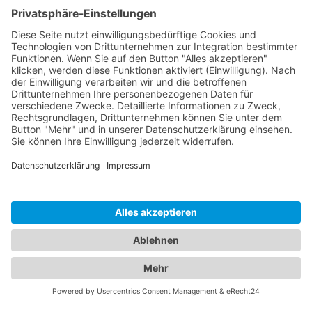
Central Kabarett
Sanftwut
academixer
Leipziger Pfeffermühle
Spielstätten
Haus Leipzig
Ticketgalerie
Rechtliches
Kontakt
Impressum
Datenschutz