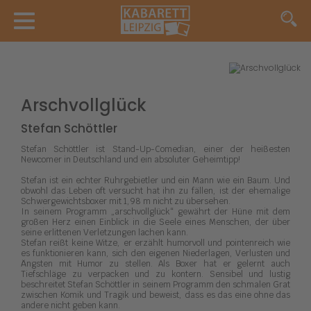
Arschvollglück
Stefan Schöttler
Stefan Schöttler ist Stand-Up-Comedian, einer der heißesten
Newcomer in Deutschland und ein absoluter Geheimtipp!
Stefan ist ein echter Ruhrgebietler und ein Mann wie ein Baum. Und
obwohl das Leben oft versucht hat ihn zu fällen, ist der ehemalige
Schwergewichtsboxer mit 1,98 m nicht zu übersehen.
In seinem Programm „arschvollglück“ gewährt der Hüne mit dem
großen Herz einen Einblick in die Seele eines Menschen, der über
seine erlittenen Verletzungen lachen kann.
Stefan reißt keine Witze, er erzählt humorvoll und pointenreich wie
es funktionieren kann, sich den eigenen Niederlagen, Verlusten und
Ängsten mit Humor zu stellen. Als Boxer hat er gelernt auch
Tiefschläge zu verpacken und zu kontern. Sensibel und lustig
beschreitet Stefan Schöttler in seinem Programm den schmalen Grat
zwischen Komik und Tragik und beweist, dass es das eine ohne das
andere nicht geben kann.