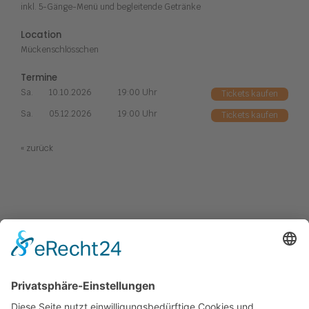
inkl. 5-Gänge-Menü und begleitende Getränke
Location
Mückenschlösschen
Termine
Sa.
10.10.2026
19:00 Uhr
Tickets kaufen
Sa.
05.12.2026
19:00 Uhr
Tickets kaufen
« zurück
Kabaretts
Central Kabarett
Sanftwut