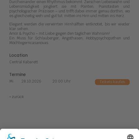
Durcheinander einen Rhythmus bekommt. Zwischen Liebeswahn und
Lebensmüdigkeit jongliert sie mit Pointen, Pianotasten und
psychologischer Präzision – und trifft dabei immer genau dorthin, wo
es gleichzeitig weh und gut tut: mitten ins Hirn und mitten ins Herz.
Elegant werden die verwirrten Hirnhälften entknotet, bis wir wieder
klar sehen.
Amor & Psycho – mit Liebe gegen den täglichen Wahnsinn!
Ein Muss für Schlauberger, Angsthasen, Hobbypsychopathen und
Möchtegerncasanovas.
Location
Central Kabarett
Termine
Mi.
28.10.2026
20:00 Uhr
Tickets kaufen
« zurück