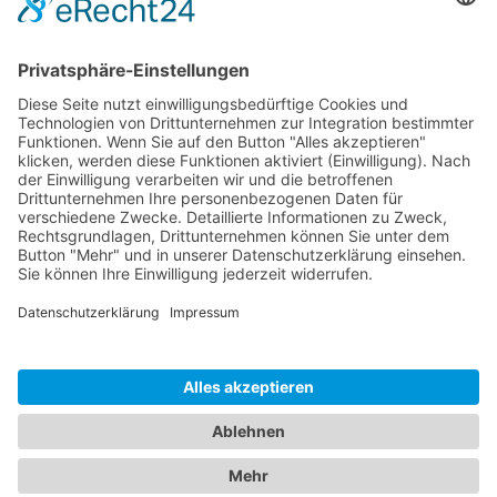
Kabaretts
Central Kabarett
Sanftwut
academixer
Leipziger Pfeffermühle
Spielstätten
Haus Leipzig
Ticketgalerie
Rechtliches
Kontakt
Impressum
Datenschutz