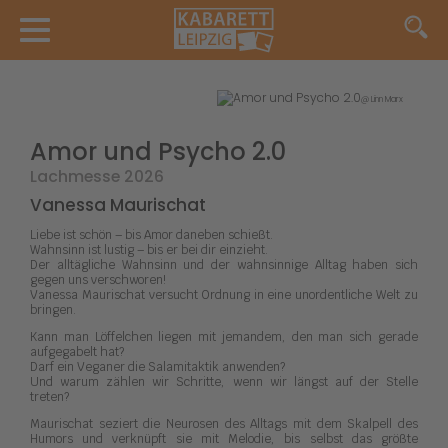
@ Linn Marx
Amor und Psycho 2.0
Lachmesse 2026
Vanessa Maurischat
Liebe ist schön – bis Amor daneben schießt.
Wahnsinn ist lustig – bis er bei dir einzieht.
Der alltägliche Wahnsinn und der wahnsinnige Alltag haben sich
gegen uns verschworen!
Vanessa Maurischat versucht Ordnung in eine unordentliche Welt zu
bringen.
Kann man Löffelchen liegen mit jemandem, den man sich gerade
aufgegabelt hat?
Darf ein Veganer die Salamitaktik anwenden?
Und warum zählen wir Schritte, wenn wir längst auf der Stelle
treten?
Maurischat seziert die Neurosen des Alltags mit dem Skalpell des
Humors und verknüpft sie mit Melodie, bis selbst das größte