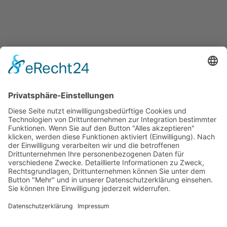
Kabaretts
Central Kabarett
Sanftwut
academixer
Leipziger Pfeffermühle
Spielstätten
Haus Leipzig
Ticketgalerie
Rechtliches